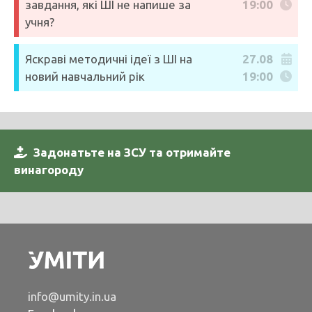
завдання, які ШІ не напише за
19:00
учня?
Яскраві методичні ідеї з ШІ на
27.08
новий навчальний рік
19:00
Задонатьте на ЗСУ та отримайте
винагороду
info@umity.in.ua