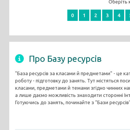
Оберіть 
0
1
2
3
4
Про Базу ресурсів
"База ресурсів за класами й предметами" - це к
роботу - підготовку до занять. Тут містяться пос
класами, предметами й темами згідно чинних на
а лише даємо можливість знаходити сторонні Ін
Готуючись до занять, починайте з "Бази ресурсів"