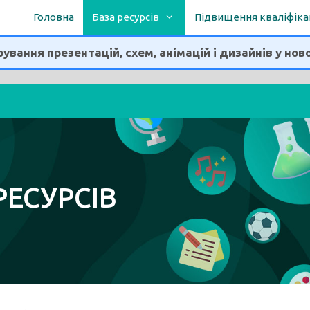
Головна
База ресурсів
Підвищення кваліфіка
ування презентацій, схем, анімацій і дизайнів у нов
РЕСУРСІВ