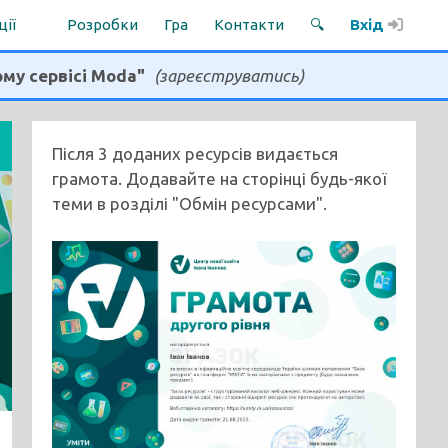
ції
Розробки
Гра
Контакти
🔍
Вхід
ому сервісі Moda"
(зареєструватись)
Після 3 доданих ресурсів видається
грамота. Додавайте на сторінці будь-якої
теми в розділі "Обмін ресурсами".