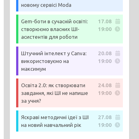
новому сервісі Moda
Gem-боти в сучасній освіті:
17.08
створюємо власних ШІ-
19:00
асистентів для роботи
Штучний інтелект у Canva:
20.08
використовуємо на
19:00
максимум
Освіта 2.0: як створювати
24.08
завдання, які ШІ не напише
19:00
за учня?
Яскраві методичні ідеї з ШІ
27.08
на новий навчальний рік
19:00