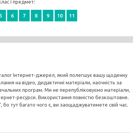
клас і предмет:
5
6
7
8
9
10
11
аталог Інтернет-джерел, який полегшує вашу щоденну
илання на відео, дидактичні матеріали, наочність за
вчальних програм. Ми не перепубліковуємо матеріали,
тернет-ресурси. Використання повністю безкоштовне.
, бо тут багато чого є, ви заощаджуватимете свій час.