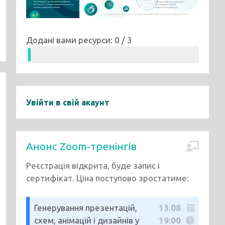
Додані вами ресурси: 0 / 3
Увійти в свій акаунт
Анонс Zoom-тренінгів
Реєстрація відкрита, буде запис і
сертифікат. Ціна поступово зростатиме:
Генерування презентацій,
13.08
схем, анімацій і дизайнів у
19:00