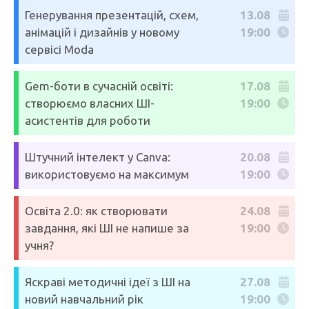
Генерування презентацій, схем,
13.08
анімацій і дизайнів у новому
19:00
сервісі Moda
Gem-боти в сучасній освіті:
17.08
створюємо власних ШІ-
19:00
асистентів для роботи
Штучний інтелект у Canva:
20.08
використовуємо на максимум
19:00
Освіта 2.0: як створювати
24.08
завдання, які ШІ не напише за
19:00
учня?
Яскраві методичні ідеї з ШІ на
27.08
новий навчальний рік
19:00