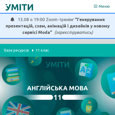
Перейти
Меню
до
вмісту
13.08 о 19:00 Zoom-тренінг
"Генерування
презентацій, схем, анімацій і дизайнів у новому
сервісі Moda"
(зареєструватись)
База ресурсів
11 клас