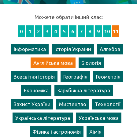
Можете обрати інший клас:
0
1
2
3
4
5
6
7
8
9
10
11
Інформатика
Історія України
Алгебра
Англійська мова
Біологія
Всесвітня історія
Географія
Геометрія
Економіка
Зарубіжна література
Захист України
Мистецтво
Технології
Українська література
Українська мова
Фізика і астрономія
Хімія