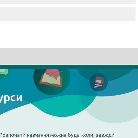
урси
в. Розпочати навчання можна будь-коли, завжди