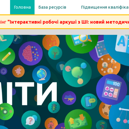
Головна
База ресурсів
Підвищення кваліфіка
інг
"Інтерактивні робочі аркуші з ШІ: новий методич