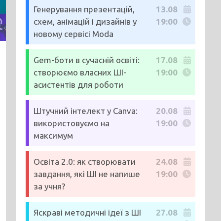
Генерування презентацій,
13.08
схем, анімацій і дизайнів у
19:00
новому сервісі Moda
Gem-боти в сучасній освіті:
17.08
створюємо власних ШІ-
19:00
асистентів для роботи
Штучний інтелект у Canva:
20.08
використовуємо на
19:00
максимум
Освіта 2.0: як створювати
24.08
завдання, які ШІ не напише
19:00
за учня?
Яскраві методичні ідеї з ШІ
27.08