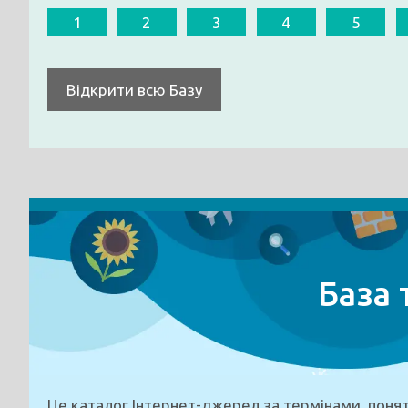
1
2
3
4
5
Відкрити всю Базу
База 
Це каталог Інтернет-джерел за термінами, понят