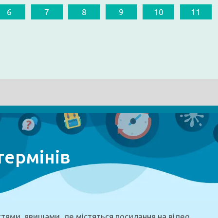
6
7
8
9
10
11
термінів
тями, явищами, де містяться посилання на відео,