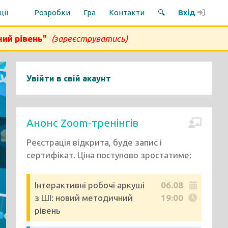
ції
Розробки
Гра
Контакти
🔍
Вхід
ний рівень"
(зареєструватись)
Увійти в свій акаунт
Анонс Zoom-тренінгів
Реєстрація відкрита, буде запис і
сертифікат. Ціна поступово зростатиме:
Інтерактивні робочі аркуші
06.08
з ШІ: новий методичний
19:00
рівень