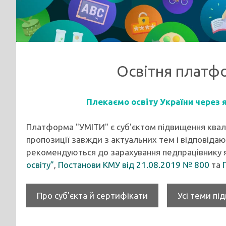
Освітня платфо
Плекаємо освіту України через я
Платформа "УМІТИ" є суб'єктом підвищення кваліф
пропозиції завжди з актуальних тем і відповід
рекомендуються до зарахування педпрацівнику я
освіту”
,
Постанови КМУ від 21.08.2019 № 800
та
Про суб'єкта й сертифікати
Усі теми пі