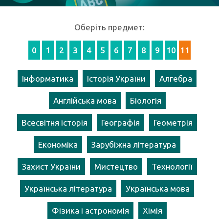
Оберіть предмет:
0
1
2
3
4
5
6
7
8
9
10
11
Інформатика
Історія України
Алгебра
Англійська мова
Біологія
Всесвітня історія
Географія
Геометрія
Економіка
Зарубіжна література
Захист України
Мистецтво
Технології
Українська література
Українська мова
Фізика і астрономія
Хімія