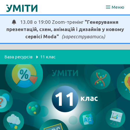
Перейти
Меню
до
вмісту
13.08 о 19:00 Zoom-тренінг
"Генерування
презентацій, схем, анімацій і дизайнів у новому
сервісі Moda"
(зареєструватись)
База ресурсів
11 клас