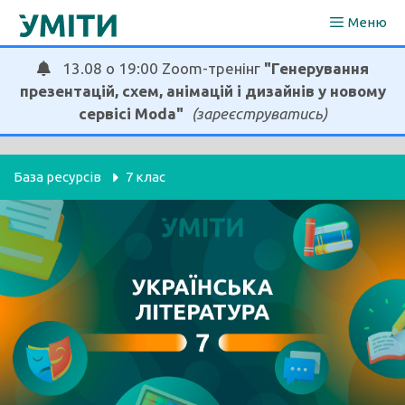
Перейти
Меню
до
вмісту
13.08 о 19:00 Zoom-тренінг
"Генерування
презентацій, схем, анімацій і дизайнів у новому
сервісі Moda"
(зареєструватись)
База ресурсів
7 клас