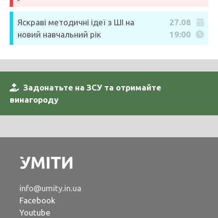
Яскраві методичні ідеї з ШІ на
27.08
новий навчальний рік
19:00
Задонатьте на ЗСУ та отримайте
винагороду
info@umity.in.ua
Facebook
Youtube