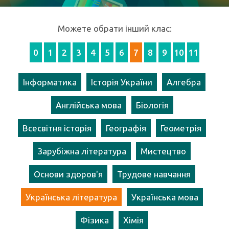
Можете обрати інший клас:
0
1
2
3
4
5
6
7
8
9
10
11
Інформатика
Історія України
Алгебра
Англійська мова
Біологія
Всесвітня історія
Географія
Геометрія
Зарубіжна література
Мистецтво
Основи здоров'я
Трудове навчання
Українська література
Українська мова
Фізика
Хімія