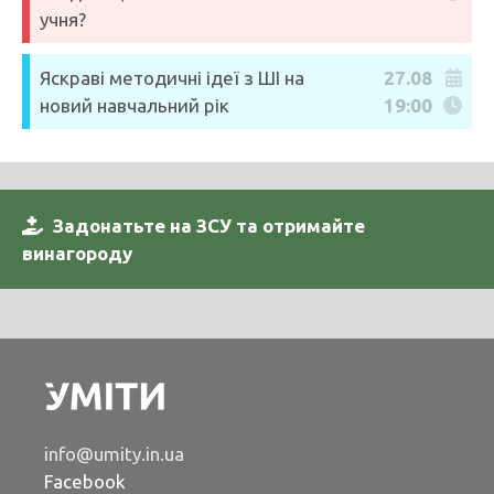
учня?
Яскраві методичні ідеї з ШІ на
27.08
новий навчальний рік
19:00
Задонатьте на ЗСУ та отримайте
винагороду
info@umity.in.ua
Facebook