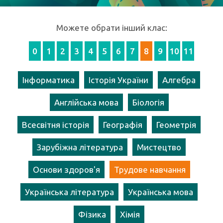
Можете обрати інший клас:
0
1
2
3
4
5
6
7
8
9
10
11
Інформатика
Історія України
Алгебра
Англійська мова
Біологія
Всесвітня історія
Географія
Геометрія
Зарубіжна література
Мистецтво
Основи здоров'я
Трудове навчання
Українська література
Українська мова
Фізика
Хімія