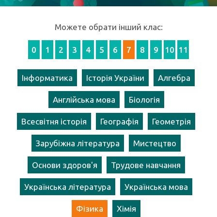
Можете обрати інший клас:
0
1
2
3
4
5
6
7
8
9
10
11
Інформатика
Історія України
Алгебра
Англійська мова
Біологія
Всесвітня історія
Географія
Геометрія
Зарубіжна література
Мистецтво
Основи здоров'я
Трудове навчання
Українська література
Українська мова
Фізика
Хімія