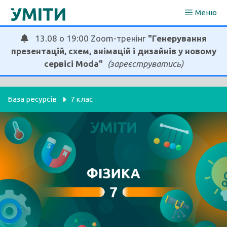
Перейти
Меню
до
вмісту
13.08 о 19:00 Zoom-тренінг
"Генерування
презентацій, схем, анімацій і дизайнів у новому
сервісі Moda"
(зареєструватись)
База ресурсів
7 клас