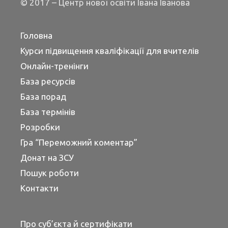
© 2017 – Центр нової освіти Івана Іванова
Головна
Курси підвищення кваліфікації для вчителів
Онлайн-тренінги
База ресурсів
База порад
База термінів
Розробки
Гра “Переможний коментар”
Донат на ЗСУ
Пошук роботи
Контакти
Про суб’єкта й сертифікати