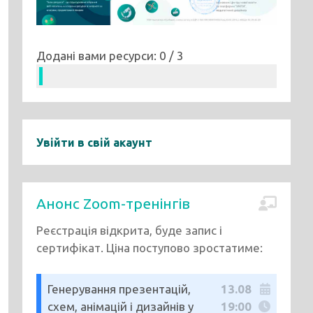
Додані вами ресурси: 0 / 3
Увійти в свій акаунт
Анонс Zoom-тренінгів
Реєстрація відкрита, буде запис і
сертифікат. Ціна поступово зростатиме:
Генерування презентацій,
13.08
схем, анімацій і дизайнів у
19:00