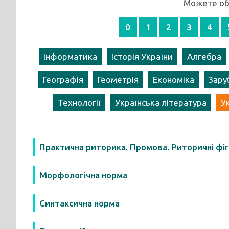
Можете обр
0
1
2
3
4
Інформатика
Історія України
Алгебра
Географія
Геометрія
Економіка
Зару
Технології
Українська література
У
Практична риторика. Промова. Риторичні фі
Морфологічна норма
Синтаксична норма