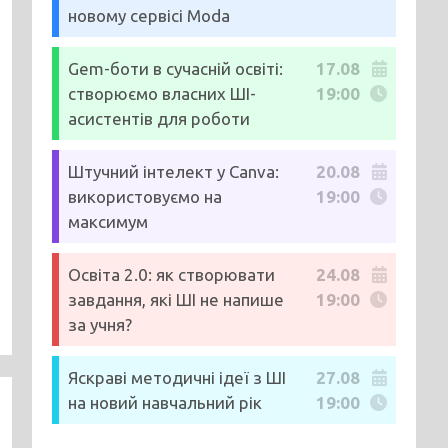
новому сервісі Moda
Gem-боти в сучасній освіті:
17.08
створюємо власних ШІ-
19:00
асистентів для роботи
Штучний інтелект у Canva:
20.08
використовуємо на
19:00
максимум
Освіта 2.0: як створювати
24.08
завдання, які ШІ не напише
19:00
за учня?
Яскраві методичні ідеї з ШІ
27.08
на новий навчальний рік
19:00