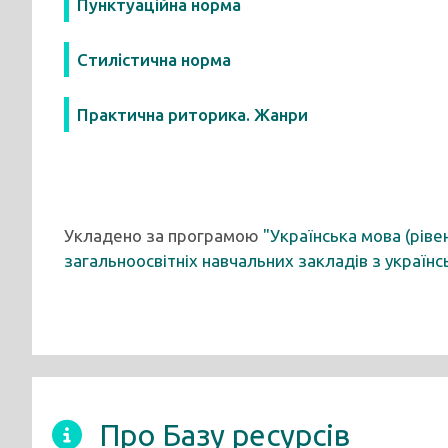
Пунктуаційна норма
Стилістична норма
Практична риторика. Жанри
Укладено за програмою
"Українська мова (ріве
загальноосвітніх навчальних закладів з українс
Про Базу ресурсів