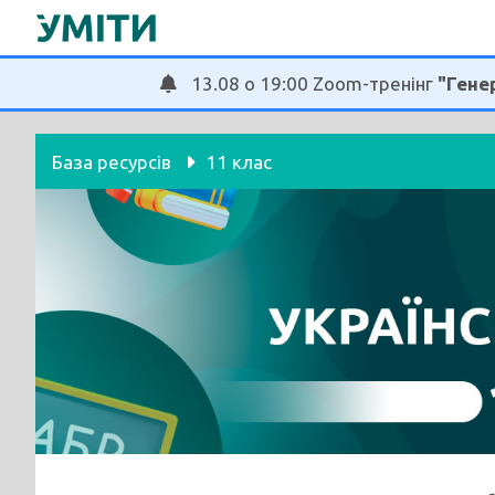
Перейти
до
вмісту
13.08 о 19:00 Zoom-тренінг
"Генер
База ресурсів
11 клас