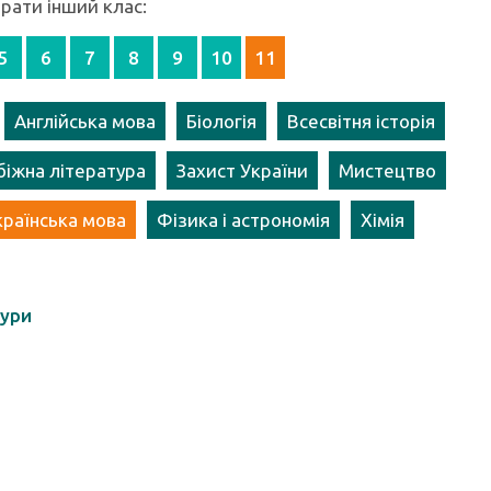
ати інший клас:
5
6
7
8
9
10
11
Англійська мова
Біологія
Всесвітня історія
біжна література
Захист України
Мистецтво
країнська мова
Фізика і астрономія
Хімія
гури