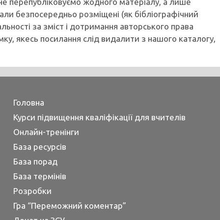
не перепубліковуємо жодного матеріалу, а лише
ли безпосередньо розміщені (як бібліографічний
льності за зміст і дотримання авторського права
мку, якесь посилання слід видалити з нашого каталогу,
Головна
Курси підвищення кваліфікації для вчителів
Онлайн-тренінги
База ресурсів
База порад
База термінів
Розробки
Гра “Переможний коментар”