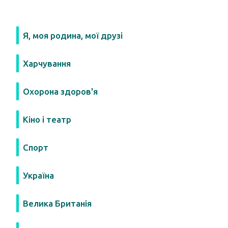
Я, моя родина, мої друзі
Харчування
Охорона здоров'я
Кіно і театр
Спорт
Україна
Велика Британія