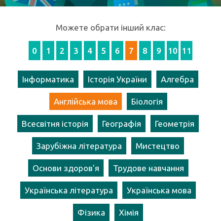
Можете обрати інший клас:
0
1
2
3
4
5
6
7
8
9
10
11
Інформатика
Історія України
Алгебра
Англійська мова
Біологія
Всесвітня історія
Географія
Геометрія
Зарубіжна література
Мистецтво
Основи здоров'я
Трудове навчання
Українська література
Українська мова
Фізика
Хімія