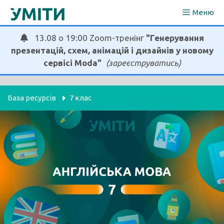
Перейти
Меню
до
вмісту
13.08 о 19:00 Zoom-тренінг
"Генерування
презентацій, схем, анімацій і дизайнів у новому
сервісі Moda"
(зареєструватись)
База ресурсів
7 клас