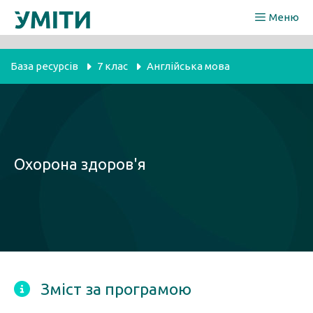
Перейти
Меню
до
вмісту
База ресурсів
7 клас
Англійська мова
Охорона здоров'я
Зміст за програмою