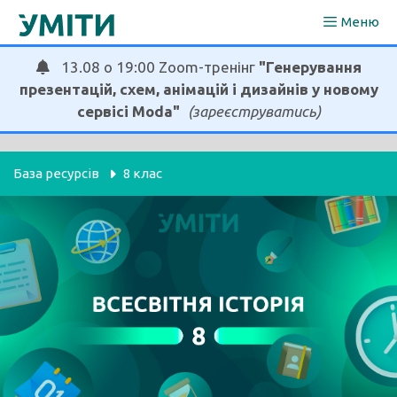
Перейти
Меню
до
вмісту
13.08 о 19:00 Zoom-тренінг
"Генерування
презентацій, схем, анімацій і дизайнів у новому
сервісі Moda"
(зареєструватись)
База ресурсів
8 клас