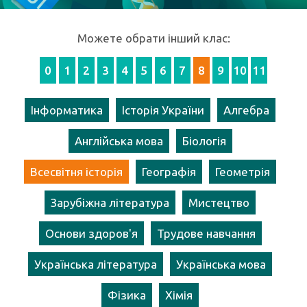
Можете обрати інший клас:
0
1
2
3
4
5
6
7
8
9
10
11
Інформатика
Історія України
Алгебра
Англійська мова
Біологія
Всесвітня історія
Географія
Геометрія
Зарубіжна література
Мистецтво
Основи здоров'я
Трудове навчання
Українська література
Українська мова
Фізика
Хімія