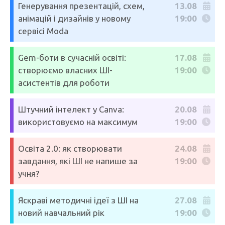
Генерування презентацій, схем,
13.08
анімацій і дизайнів у новому
19:00
сервісі Moda
Gem-боти в сучасній освіті:
17.08
створюємо власних ШІ-
19:00
асистентів для роботи
Штучний інтелект у Canva:
20.08
використовуємо на максимум
19:00
Освіта 2.0: як створювати
24.08
завдання, які ШІ не напише за
19:00
учня?
Яскраві методичні ідеї з ШІ на
27.08
новий навчальний рік
19:00