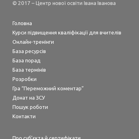
© 2017 – Центр нової освіти Івана Іванова
Головна
Курси підвищення кваліфікації для вчителів
Онлайн-тренінги
База ресурсів
База порад
База термінів
Розробки
Гра “Переможний коментар”
Донат на ЗСУ
Пошук роботи
Контакти
Про суб’єкта й сертифікати