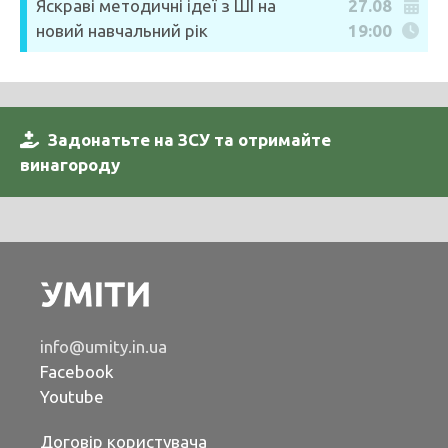
Яскраві методичні ідеї з ШІ на
27.08
новий навчальний рік
19:00
Задонатьте на ЗСУ та отримайте
винагороду
info@umity.in.ua
Facebook
Youtube
Договір користувача