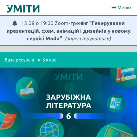
Перейти
Меню
до
вмісту
13.08 о 19:00 Zoom-тренінг
"Генерування
презентацій, схем, анімацій і дизайнів у новому
сервісі Moda"
(зареєструватись)
База ресурсів
6 клас