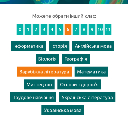
Можете обрати інший клас:
0
1
2
3
4
5
6
7
8
9
10
11
Інформатика
Історія
Англійська мова
Біологія
Географія
Зарубіжна література
Математика
Мистецтво
Основи здоров'я
Трудове навчання
Українська література
Українська мова