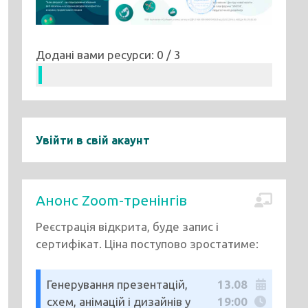
Додані вами ресурси: 0 / 3
Увійти в свій акаунт
Анонс Zoom-тренінгів
Реєстрація відкрита, буде запис і
сертифікат. Ціна поступово зростатиме:
Генерування презентацій,
13.08
схем, анімацій і дизайнів у
19:00