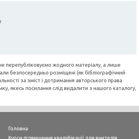
?
не перепубліковуємо жодного матеріалу, а лише
ли безпосередньо розміщені (як бібліографічний
льності за зміст і дотримання авторського права
мку, якесь посилання слід видалити з нашого каталогу,
Головна
Курси підвищення кваліфікації для вчителів