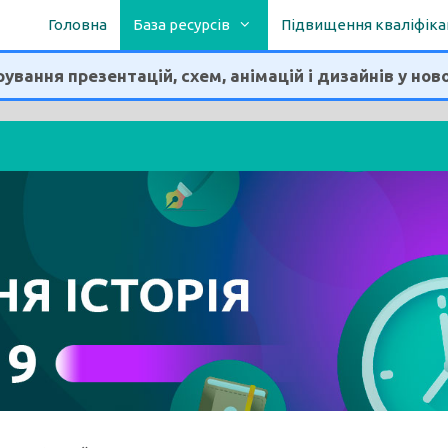
Головна
База ресурсів
Підвищення кваліфіка
ування презентацій, схем, анімацій і дизайнів у нов