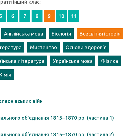
ати інший клас:
5
6
7
8
9
10
11
Англійська мова
Біологія
Всесвітня історія
ітература
Мистецтво
Основи здоров'я
аїнська література
Українська мова
Фізика
Хімія
олеонівських війн
ального об’єднання 1815–1870 рр. (частина 1)
ального об’єднання 1815–1870 рр. (частина 2)