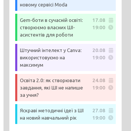
новому сервісі Moda
Gem-боти в сучасній освіті:
17.08
створюємо власних ШІ-
19:00
асистентів для роботи
Штучний інтелект у Canva:
20.08
використовуємо на
19:00
максимум
Освіта 2.0: як створювати
24.08
завдання, які ШІ не напише
19:00
за учня?
Яскраві методичні ідеї з ШІ
27.08
на новий навчальний рік
19:00