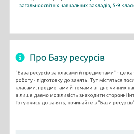
загальноосвітніх навчальних закладів, 5-9 класи
Про Базу ресурсів
"База ресурсів за класами й предметами" - це к
роботу - підготовку до занять. Тут містяться пос
класами, предметами й темами згідно чинних на
а лише даємо можливість знаходити сторонні Ін
Готуючись до занять, починайте з "Бази ресурсів"