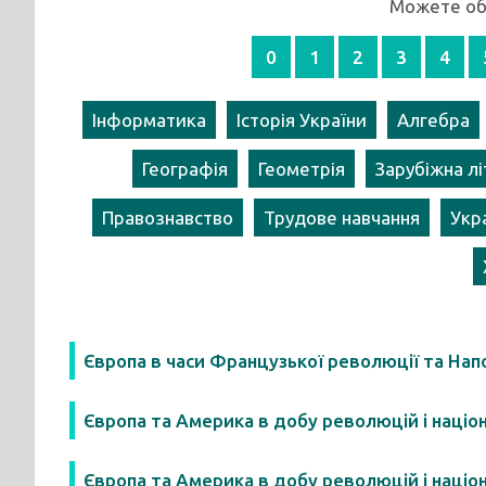
Можете обр
0
1
2
3
4
Інформатика
Історія України
Алгебра
Географія
Геометрія
Зарубіжна л
Правознавство
Трудове навчання
Укр
Європа в часи Французької революції та Нап
Європа та Америка в добу революцій і націон
Європа та Америка в добу революцій і націон