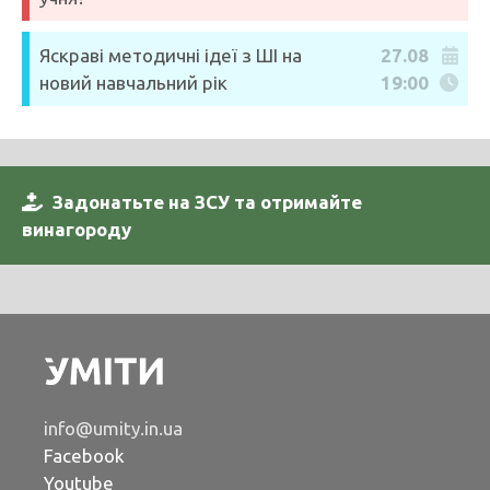
Яскраві методичні ідеї з ШІ на
27.08
новий навчальний рік
19:00
Задонатьте на ЗСУ та отримайте
винагороду
info@umity.in.ua
Facebook
Youtube