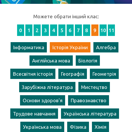
Можете обрати інший клас:
0
1
2
3
4
5
6
7
8
9
10
11
Інформатика
Історія України
Алгебра
Англійська мова
Біологія
Всесвітня історія
Географія
Геометрія
Зарубіжна література
Мистецтво
Основи здоров'я
Правознавство
Трудове навчання
Українська література
Українська мова
Фізика
Хімія