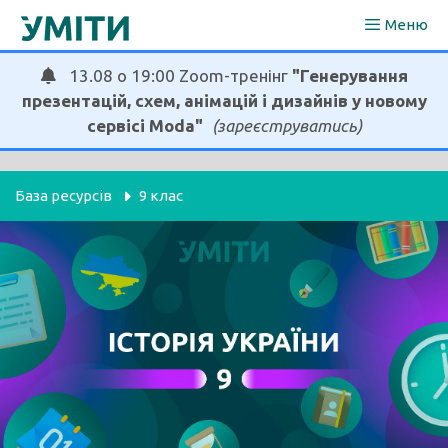
Перейти
Меню
до
вмісту
13.08 о 19:00 Zoom-тренінг
"Генерування
презентацій, схем, анімацій і дизайнів у новому
сервісі Moda"
(зареєструватись)
База ресурсів
9 клас