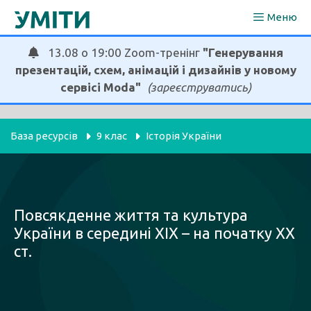
Перейти
Меню
до
вмісту
13.08 о 19:00 Zoom-тренінг
"Генерування
презентацій, схем, анімацій і дизайнів у новому
сервісі Moda"
(зареєструватись)
База ресурсів
9 клас
Історія України
Повсякденне життя та культура
України в середині ХІХ – на початку ХХ
ст.