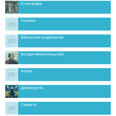
Етнографія
Україна
Військове осадництво
Богдан Хмельницький
Коран
Демократія
Сармати