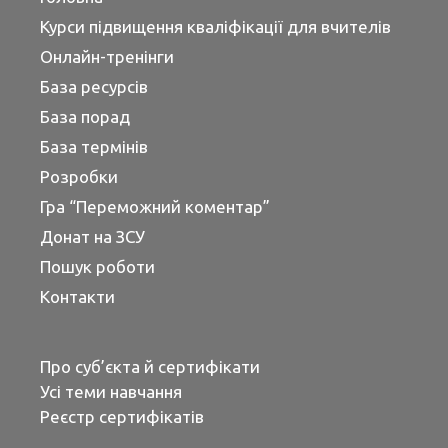
Курси підвищення кваліфікації для вчителів
Онлайн-тренінги
База ресурсів
База порад
База термінів
Розробки
Гра “Переможний коментар”
Донат на ЗСУ
Пошук роботи
Контакти
Про суб’єкта й сертифікати
Усі теми навчання
Реєстр сертифікатів