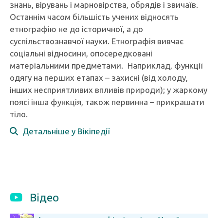
знань, вірувань і марновірства, обрядів і звичаїв.
Останнім часом більшість учених відносять
етнографію не до історичної, а до
суспільствознавчої науки. Етнографія вивчає
соціальні відносини, опосередковані
матеріальними предметами. Наприклад, функції
одягу на перших етапах – захисні (від холоду,
інших несприятливих впливів природи); у жаркому
поясі інша функція, також первинна – прикрашати
тіло.
Детальніше у Вікіпедії
Відео