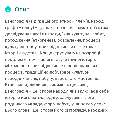
Опис
Етнографія (від грецького етнос – плем'я, народ;
графо – пишу) – суспільствознавча наука, об'єктом
дослідження якої є народи, їхня культура і побут,
походження (етногенез), розселення, процеси
культурно-побутових відносин на всіх етапах
історії людства. Концентрує увагу на розробці
проблем етно- і націогенезу, етнічної історії,
міжнаціональних відносин, етнонаціональних
процесів, традиційно-побутової культури,
народних знань, побуту, народного мистецтва.
Етнографи, люди які, вивчають цю науку.
Етнографія – це історія народу, яка включає в себе
історію його житла, одягу, харчування, його
родинного укладу, форм побуту у широкому сенсі
цього слова. Це історія його світогляду, народних