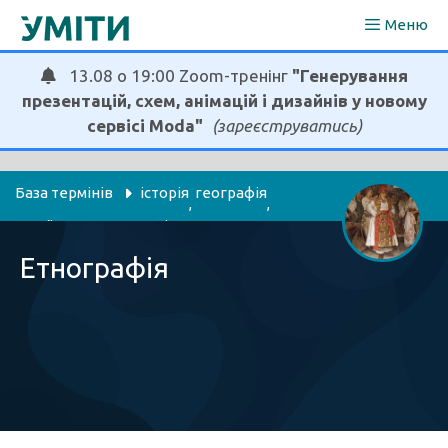
Перейти
Меню
до
вмісту
13.08 о 19:00 Zoom-тренінг
"Генерування
презентацій, схем, анімацій і дизайнів у новому
сервісі Moda"
(зареєструватись)
База термінів
історія
географія
, 
, 
українська мова та література
Етнографія