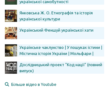
української самобутності
Янковська Ж. О. Етнографія та історія
української культури
Український Феншуй української хати
Українське чаклунство | У пошуках істини |
Містична історія України | Мольфари |
Відьми | Волхви
Дослідницький проект "Код нації" (повний
випуск)
Більше відео в Youtube