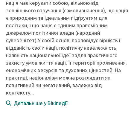
нація має керувати собою, вільною від
зовнішнього втручання (самовизначення), що нація
є природним та ідеальним підґрунтям для
політики, і що нація є єдиним правомірним
джерелом політичної влади (народний
суверенітет).У своїй основі проповідує вірність і
відданість своїй нації, політичну незалежність,
наявність національної ідеї задля практичного
захисту умов життя нації, її території проживання,
економічних ресурсів та духовних цінностей. На
практиці, націоналізм можна розглядати як
позитивний чи негативний, залежно від
контексту...
Детальніше у Вікіпедії