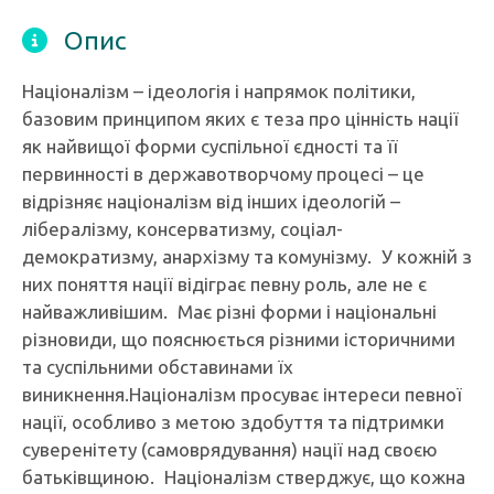
Опис
Націоналізм – ідеологія і напрямок політики,
базовим принципом яких є теза про цінність нації
як найвищої форми суспільної єдності та її
первинності в державотворчому процесі – це
відрізняє націоналізм від інших ідеологій –
лібералізму, консерватизму, соціал-
демократизму, анархізму та комунізму. У кожній з
них поняття нації відіграє певну роль, але не є
найважливішим. Має різні форми і національні
різновиди, що пояснюється різними історичними
та суспільними обставинами їх
виникнення.Націоналізм просуває інтереси певної
нації, особливо з метою здобуття та підтримки
суверенітету (самоврядування) нації над своєю
батьківщиною. Націоналізм стверджує, що кожна