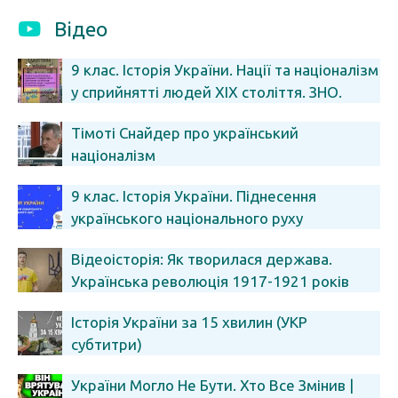
Відео
9 клас. Історія України. Нації та націоналізм
у сприйнятті людей ХІХ століття. ЗНО.
Мультитест.
Тімоті Снайдер про український
націоналізм
9 клас. Історія України. Піднесення
українського національного руху
(Тиж.8:ПН)
Відеоісторія: Як творилася держава.
Українська революція 1917-1921 років
Історія України за 15 хвилин (УКР
субтитри)
України Могло Не Бути. Хто Все Змінив |