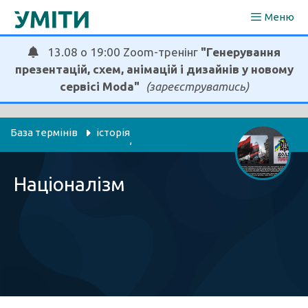
Перейти
Меню
до
вмісту
13.08 о 19:00 Zoom-тренінг
"Генерування
презентацій, схем, анімацій і дизайнів у новому
сервісі Moda"
(зареєструватись)
База термінів
історія
, 
громадянська освіта
етика
правознавство
, 
, 
Націоналізм