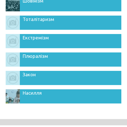
Шовінізм
Тоталітаризм
Екстремізм
Плюралізм
Закон
Насилля