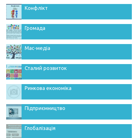
Конфлікт
Громада
Мас-медіа
Сталий розвиток
Ринкова економіка
Підприємництво
Глобалізація