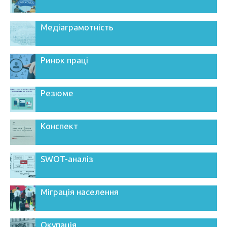
Медіаграмотність
Ринок праці
Резюме
Конспект
SWOT-аналіз
Міграція населення
Окупація