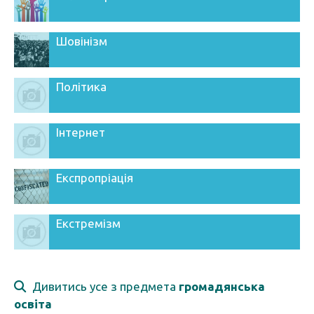
Шовінізм
Політика
Інтернет
Експропріація
Екстремізм
Дивитись усе з предмета
громадянська
освіта