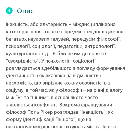
Опис
Інакшість, або альтерність – міждисциплінарна
категорія; поняття, яке є предметом дослідження
багатьох наукових галузей, передусім філософії,
психології, соціології, педагогіки, антропології,
культурології і т.д.. Є близьким до поняття
“своєрідність”. У психології і соціології
розглядається здебільшого з погляду формування
ідентичності і як вказівка на відмінність і
несхожість, що вирізняє кожну особистість з
соціуму, в той час, як у філософії – на рівні діалогу
між “Я” та “Іншим”, в основі якого часто
з'являється конфлікт. Зокрема французький
філософ Поль Рікер розглядав “Інакшість”, як
форму ідентифікації “Іншого”, що на
онтологічному рівні конституює самість. Інші ж