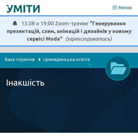
Перейти
Меню
до
вмісту
13.08 о 19:00 Zoom-тренінг
"Генерування
презентацій, схем, анімацій і дизайнів у новому
сервісі Moda"
(зареєструватись)
База термінів
громадянська освіта
, 
дошкільна освіта
етика
я досліджую світ
, 
, 
Інакшість