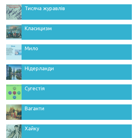
Тисяча журавлів
Класицизм
Мило
Нідерланди
Сугестія
Ваганти
Хайку