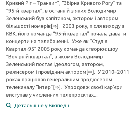
Кривий Ріг – Транзит”, “Збірна Кривого Рогу” та
“95-й квартал”, в останній з яких Володимир
Зеленський був капітаном, актором і автором
більшості номерів[⇨]. 2003 року, після виходу з
КВК, його команда “95-й квартал” почала давати
концерти на телебаченні. Уже як “Студія
Квартал-95” 2005 року команда створює шоу
“Вечірній квартал”, в якому Володимир
Зеленський постає ідеологом, автором,
режисером і провідним актором[⇨]. У 2010–2011
роках працював генеральним продюсером
телеканалу “Інтер”[⇨]. Упродовж своєї кар'єри
виступав у численних телепроєктах...
Детальніше у Вікіпедії