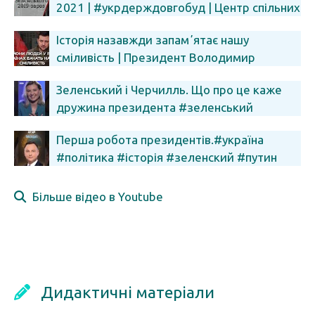
2021 | #укрдерждовгобуд | Центр спільних
дій
Історія назавжди запамʼятає нашу
сміливість | Президент Володимир
Зеленський
Зеленський і Черчилль. Що про це каже
дружина президента #зеленський
#історія #війна #shorts
Перша робота президентів.#україна
#політика #історія #зеленский #путин
#президент #депутат
Більше відео в Youtube
Дидактичні матеріали