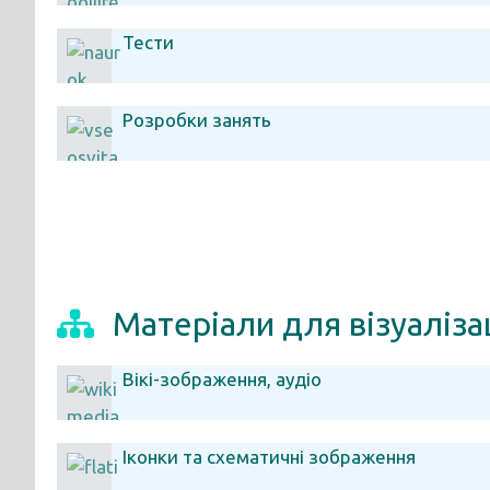
Тести
Розробки занять
Матеріали для візуалізац
Вікі-зображення, аудіо
Іконки та схематичні зображення