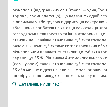
Монополія (від грецьких слів “mono” – один, “po
торгівлі, промислу тощо), що належить одній особ
підприємцем або групою підприємців контролю н
збільшення прибутків і ліквідації конкуренції. М
господарське товариство та інше утворення, що
становище – панівне становище суб'єкта господа
разом з іншими суб'єктами господарювання обм
Монопольним визнається становище суб'єкта гос
перевищує 35 %. Рішенням Антимонопольного ко
(домінуючим) також становище суб’єкта господа
35 або менше відсотків, але він не зазнає значн
розміру часток ринку, які належать конкурентам.
Детальніше у Вікіпедії