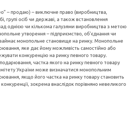
leo” – продаю) – виключне право (виробництва,
і, групі осіб чи державі, а також встановлення
ад однією чи кількома галузями виробництва з метою
онопольне утворення – підприємство, об'єднання чи
 займає монопольне становище на ринку. Монопольне
рювання, яке дає йому можливість самостійно або
ежувати конкуренцію на ринку певного товару.
подарювання, частка якого на ринку певного товару
мітету України може визначатися монопольним
рювання, якщо його частка на ринку товару становить
ої конкуренції, зокрема внаслідок порівняно невеликого