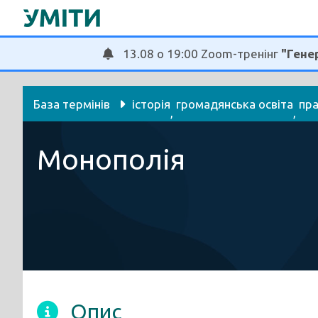
Перейти
до
вмісту
13.08 о 19:00 Zoom-тренінг
"Генер
База термінів
історія
громадянська освіта
пр
, 
, 
фінанси, економіка
Монополія
Опис