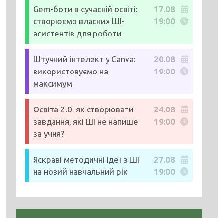
Gem-боти в сучасній освіті:
17.08
створюємо власних ШІ-
19:00
асистентів для роботи
Штучний інтелект у Canva:
20.08
використовуємо на
19:00
максимум
Освіта 2.0: як створювати
24.08
завдання, які ШІ не напише
19:00
за учня?
Яскраві методичні ідеї з ШІ
27.08
на новий навчальний рік
19:00