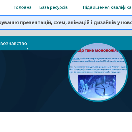
Головна
База ресурсів
Підвищення кваліфіка
ування презентацій, схем, анімацій і дизайнів у нов
авознавство
, 