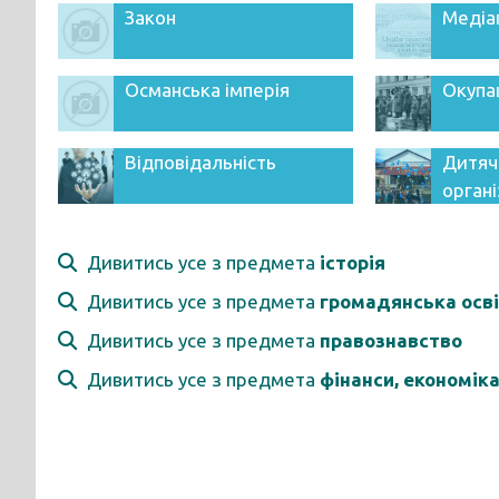
Закон
Медіа
Османська імперія
Окупа
Відповідальність
Дитяч
органі
Дивитись усе з предмета
історія
Дивитись усе з предмета
громадянська осв
Дивитись усе з предмета
правознавство
Дивитись усе з предмета
фінанси, економік