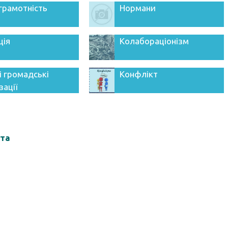
грамотність
Нормани
ція
Колабораціонізм
і громадські
Конфлікт
зації
іта
а