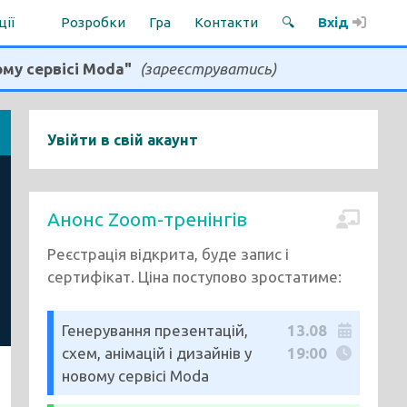
ції
Розробки
Гра
Контакти
🔍
Вхід
ому сервісі Moda"
(зареєструватись)
Увійти в свій акаунт
Анонс Zoom-тренінгів
Реєстрація відкрита, буде запис і
сертифікат. Ціна поступово зростатиме:
Генерування презентацій,
13.08
схем, анімацій і дизайнів у
19:00
новому сервісі Moda