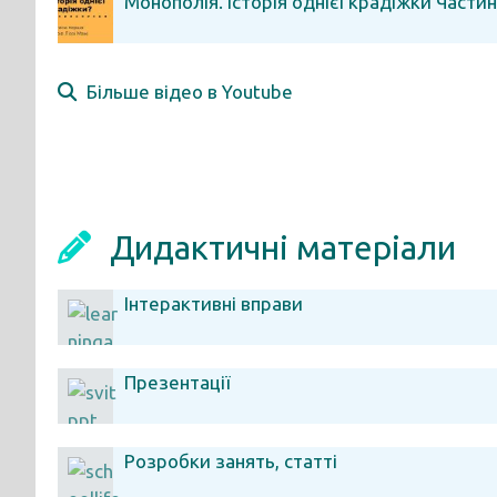
Монополія. Історія однієї крадіжки Части
Більше відео в Youtube
Дидактичні матеріали
Інтерактивні вправи
Презентації
Розробки занять, статті