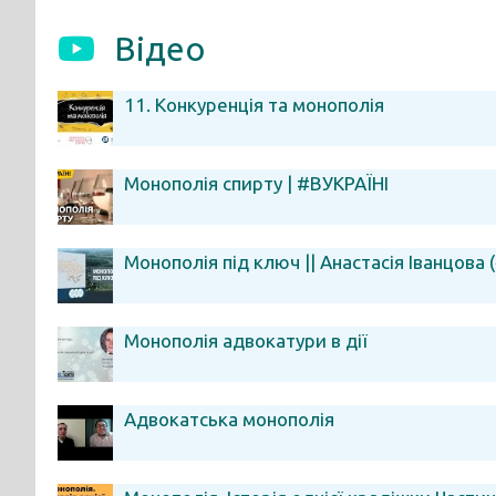
Відео
11. Конкуренція та монополія
Монополія спирту | #ВУКРАЇНІ
Монополія під ключ || Анастасія Іванцова
Монополія адвокатури в дії
Адвокатська монополія