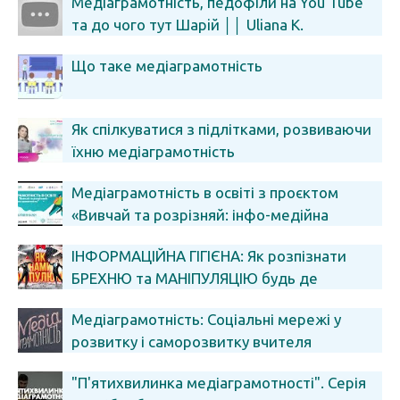
Медіаграмотність, педофіли на You Tube
та до чого тут Шapiй ││ Uliana K.
Що таке медіаграмотність
Як спілкуватися з підлітками, розвиваючи
їхню медіаграмотність
Медіаграмотність в освіті з проєктом
«Вивчай та розрізняй: інфо-медійна
грамотність».
ІНФОРМАЦІЙНА ГІГІЄНА: Як розпізнати
БРЕХНЮ та МАНІПУЛЯЦІЮ будь де
[МЕДІАГРАМОТНІСТЬ з GEEK JOURNAL]
Медіаграмотність: Соціальні мережі у
розвитку і саморозвитку вчителя
"П'ятихвилинка медіаграмотності". Серія