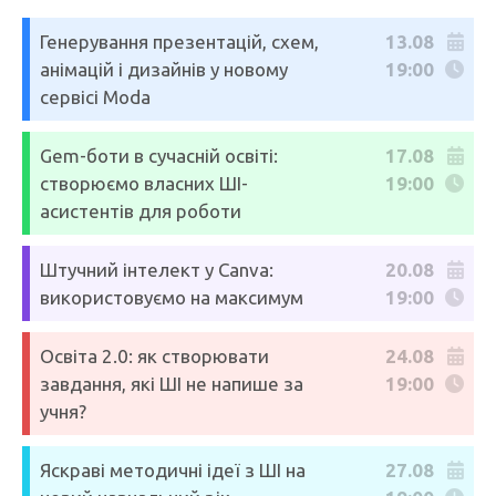
Генерування презентацій, схем,
13.08
анімацій і дизайнів у новому
19:00
сервісі Moda
Gem-боти в сучасній освіті:
17.08
створюємо власних ШІ-
19:00
асистентів для роботи
Штучний інтелект у Canva:
20.08
використовуємо на максимум
19:00
Освіта 2.0: як створювати
24.08
завдання, які ШІ не напише за
19:00
учня?
Яскраві методичні ідеї з ШІ на
27.08