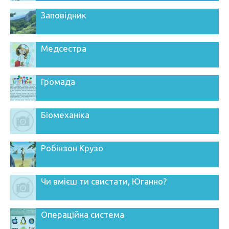
Заповідник
Медсестра
Громада
Біомеханіка
Робінзон Крузо
Чи вмієш ти свистати, Юганно?
Операційна система