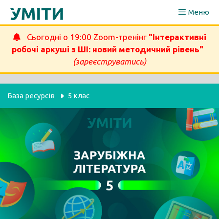
Перейти
Меню
до
вмісту
Сьогодні о 19:00 Zoom-тренінг
"Інтерактивні
робочі аркуші з ШІ: новий методичний рівень"
(зареєструватись)
База ресурсів
5 клас