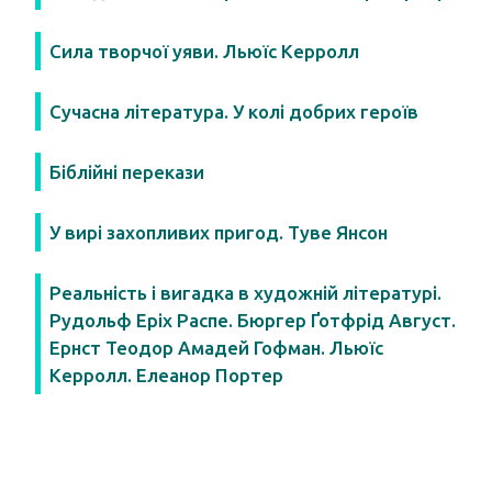
Сила творчої уяви. Льюїс Керролл
Сучасна література. У колі добрих героїв
Біблійні перекази
У вирі захопливих пригод. Туве Янсон
Реальність і вигадка в художній літературі.
Рудольф Еріх Распе. Бюргер Ґотфрід Август.
Ернст Теодор Амадей Гофман. Льюїс
Керролл. Елеанор Портер