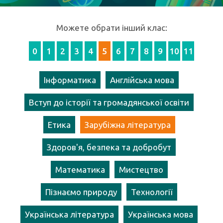
Можете обрати інший клас:
0
1
2
3
4
5
6
7
8
9
10
11
Інформатика
Англійська мова
Вступ до історії та громадянської освіти
Етика
Зарубіжна література
Здоров'я, безпека та добробут
Математика
Мистецтво
Пізнаємо природу
Технології
Українська література
Українська мова