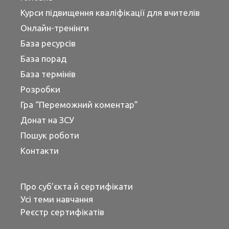
Курси підвищення кваліфікації для вчителів
Онлайн-тренінги
База ресурсів
База порад
База термінів
Розробки
Гра “Переможний коментар”
Донат на ЗСУ
Пошук роботи
Контакти
Про суб’єкта й сертифікати
Усі теми навчання
Реєстр сертифікатів