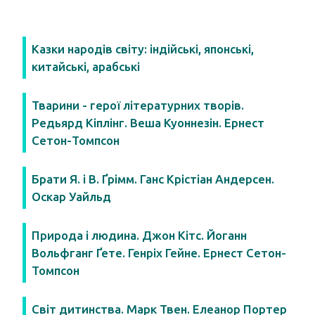
Казки народів світу: індійські, японські,
китайські, арабські
Тварини - герої літературних творів.
Редьярд Кіплінг. Веша Куоннезін. Ернест
Сетон-Томпсон
Брати Я. і В. Ґрімм. Ганс Крістіан Андерсен.
Оскар Уайльд
Природа і людина. Джон Кітс. Йоганн
Вольфганг Ґете. Генріх Гейне. Ернест Сетон-
Томпсон
Світ дитинства. Марк Твен. Елеанор Портер