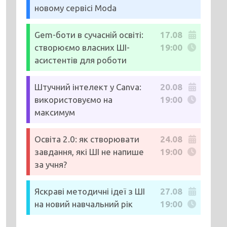
новому сервісі Moda
Gem-боти в сучасній освіті:
17.08
створюємо власних ШІ-
19:00
асистентів для роботи
Штучний інтелект у Canva:
20.08
використовуємо на
19:00
максимум
Освіта 2.0: як створювати
24.08
завдання, які ШІ не напише
19:00
за учня?
Яскраві методичні ідеї з ШІ
27.08
на новий навчальний рік
19:00