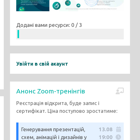
Додані вами ресурси: 0 / 3
Увійти в свій акаунт
Анонс Zoom-тренінгів
Реєстрація відкрита, буде запис і
сертифікат. Ціна поступово зростатиме:
Генерування презентацій,
13.08
схем, анімацій і дизайнів у
19:00