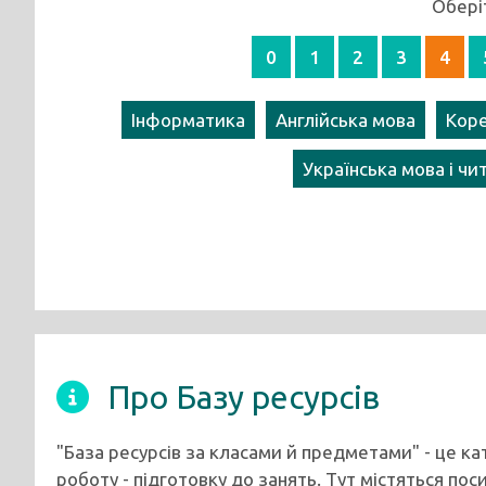
Обері
0
1
2
3
4
Інформатика
Англійська мова
Коре
Українська мова і чи
Про Базу ресурсів
"База ресурсів за класами й предметами" - це к
роботу - підготовку до занять. Тут містяться пос