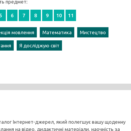
ть предмет:
5
6
7
8
9
10
11
кція мовлення
Математика
Мистецтво
тання
Я досліджую світ
аталог Інтернет-джерел, який полегшує вашу щоденну
илання на відео, дидактичні матеріали, наочність за