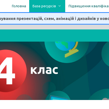
Головна
База ресурсів
Підвищення кваліфіка
ування презентацій, схем, анімацій і дизайнів у нов