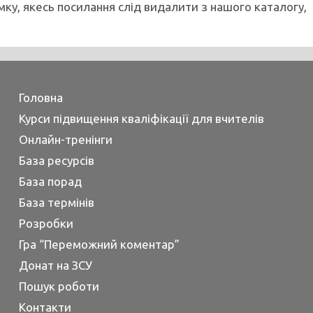
мку, якесь посилання слід видалити з нашого каталогу,
Головна
Курси підвищення кваліфікації для вчителів
Онлайн-тренінги
База ресурсів
База порад
База термінів
Розробки
Гра “Переможний коментар”
Донат на ЗСУ
Пошук роботи
Контакти