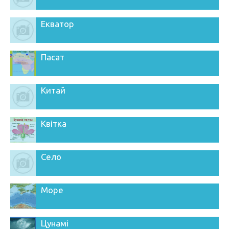
Екватор
Пасат
Китай
Квітка
Село
Море
Цунамі