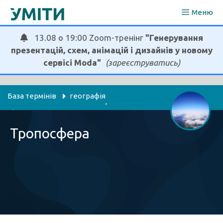
Перейти
Меню
до
вмісту
13.08 о 19:00 Zoom-тренінг
"Генерування
презентацій, схем, анімацій і дизайнів у новому
сервісі Moda"
(зареєструватись)
База термінів
географія
, 
пізнаємо природу
Тропосфера