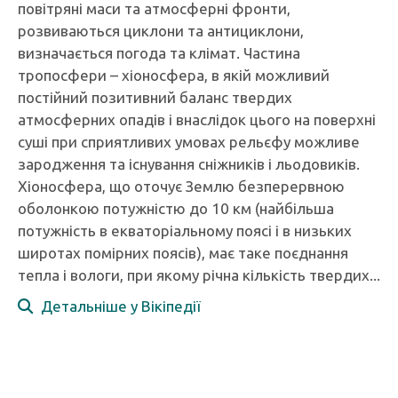
повітряні маси та атмосферні фронти,
розвиваються циклони та антициклони,
визначається погода та клімат. Частина
тропосфери – хіоносфера, в якій можливий
постійний позитивний баланс твердих
атмосферних опадів і внаслідок цього на поверхні
суші при сприятливих умовах рельєфу можливе
зародження та існування сніжників і льодовиків.
Хіоносфера, що оточує Землю безперервною
оболонкою потужністю до 10 км (найбільша
потужність в екваторіальному поясі і в низьких
широтах помірних поясів), має таке поєднання
тепла і вологи, при якому річна кількість твердих...
Детальніше у Вікіпедії