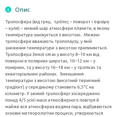
Опис
Тропосфера (від грец. τρόπος – поворот і σφαίρα
– куля) – нижній шар атмосфери планети, в якому
температура знижується з висотою. Межею
тропосфери вважають тропопаузу, у якій
зниження температури з висотою припиняється.
Тропосфера Землі сягає у висоту 8–10 км від
поверхні в полярних широтах, 10–12 км – у
помірних, та у висоту 16–18 км – у тропіках та
екваторіальних районах. Зменшення
температури з висотою (висотний термічний
градієнт) у середньому становить 6,5°С на
кілометр. У земній тропосфері зосереджено
понад 4/5 усієї маси атмосферного повітря й
майже вся атмосферна водяна пара, відбуваються
основні метеорологічні процеси, утворюються