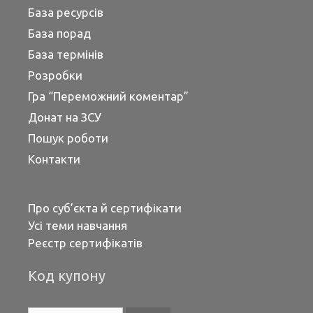
База ресурсів
База порад
База термінів
Розробки
Гра “Переможний коментар”
Донат на ЗСУ
Пошук роботи
Контакти
Про суб’єкта й сертифікати
Усі теми навчання
Реєстр сертифікатів
Код купону