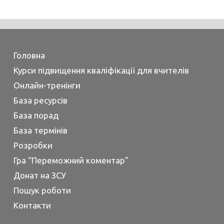
Головна
Курси підвищення кваліфікації для вчителів
Онлайн-тренінги
База ресурсів
База порад
База термінів
Розробки
Гра “Переможний коментар”
Донат на ЗСУ
Пошук роботи
Контакти