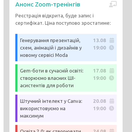
Анонс Zoom-тренінгів
Реєстрація відкрита, буде запис і
сертифікат. Ціна поступово зростатиме:
Генерування презентацій,
13.08
схем, анімацій і дизайнів у
19:00
новому сервісі Moda
Gem-боти в сучасній освіті:
17.08
створюємо власних ШІ-
19:00
асистентів для роботи
Штучний інтелект у Canva:
20.08
використовуємо на
19:00
максимум
Освіта 2.0: як створювати
24.08