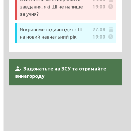
завдання, які ШІ не напише
19:00
за учня?
Яскраві методичні ідеї з ШІ
27.08
на новий навчальний рік
19:00
Задонатьте на ЗСУ та отримайте
винагороду