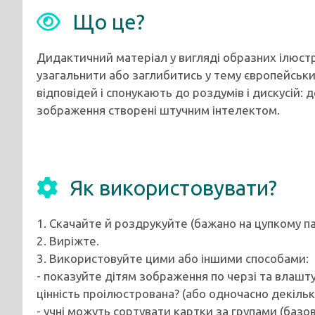
Що це?
Дидактичний матеріал у вигляді образних ілюстр
узагальнити або заглибитись у тему європейськ
відповідей і спонукають до роздумів і дискусій: д
зображення створені штучним інтелектом.
Як використовувати?
1. Скачайте й роздрукуйте (бажано на цупкому па
2. Виріжте.
3. Використовуйте цими або іншими способами:
- показуйте дітям зображення по черзі та влаш
цінність проілюстрована? (або одночасно декільк
- учні можуть сортувати картки за групами (базов