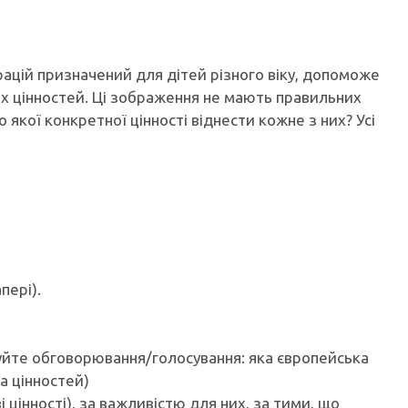
ацій призначений для дітей різного віку, допоможе
их цінностей. Ці зображення не мають правильних
о якої конкретної цінності віднести кожне з них? Усі
пері).
туйте обговорювання/голосування: яка європейська
а цінностей)
і цінності), за важливістю для них, за тими, що