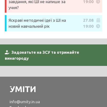
завдання, які ШІ не напише за
19:00
учня?
Яскраві методичні ідеї з ШІ на
27.08
новий навчальний рік
19:00
Задонатьте на ЗСУ та отримайте
винагороду
info@umity.in.ua