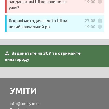
завдання, які ШІ не напише за
19:00
учня?
Яскраві методичні ідеї з ШІ на
27.08
новий навчальний рік
19:00
Задонатьте на ЗСУ та отримайте
винагороду
info@umity.in.ua