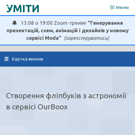
Перейти
Меню
до
вмісту
13.08 о 19:00 Zoom-тренінг
"Генерування
презентацій, схем, анімацій і дизайнів у новому
сервісі Moda"
(зареєструватись)
  Картка вміння
Створення фліпбуків з астрономії
в сервісі OurBoox