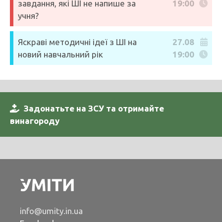
завдання, які ШІ не напише за
19:00
учня?
Яскраві методичні ідеї з ШІ на
27.08
новий навчальний рік
19:00
Задонатьте на ЗСУ та отримайте
винагороду
info@umity.in.ua