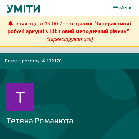
Перейти
Меню
до
вмісту
Сьогодні о 19:00 Zoom-тренінг
"Інтерактивні
робочі аркуші з ШІ: новий методичний рівень"
(зареєструватись)
Витяг з реєстру № 132178
Тетяна Романюта