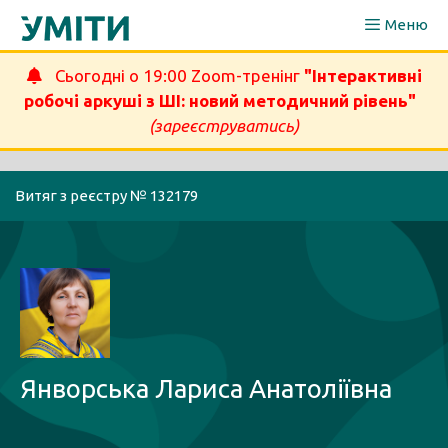
Перейти
Меню
до
вмісту
Сьогодні о 19:00 Zoom-тренінг
"Інтерактивні
робочі аркуші з ШІ: новий методичний рівень"
(зареєструватись)
Витяг з реєстру № 132179
Янворська Лариса Анатоліївна