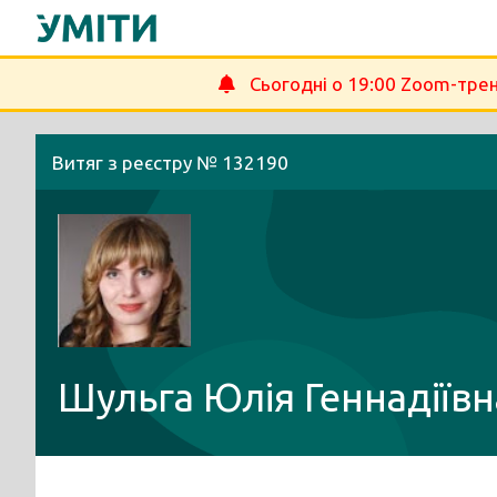
Перейти
до
вмісту
Сьогодні о 19:00 Zoom-трен
Витяг з реєстру № 132190
Шульга Юлія Геннадіївн