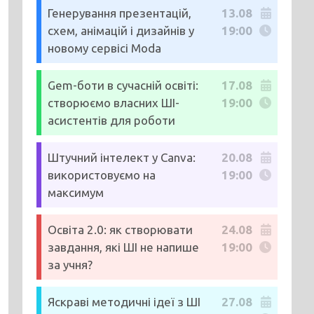
Генерування презентацій,
13.08
схем, анімацій і дизайнів у
19:00
новому сервісі Moda
Gem-боти в сучасній освіті:
17.08
створюємо власних ШІ-
19:00
асистентів для роботи
Штучний інтелект у Canva:
20.08
використовуємо на
19:00
максимум
Освіта 2.0: як створювати
24.08
завдання, які ШІ не напише
19:00
за учня?
Яскраві методичні ідеї з ШІ
27.08