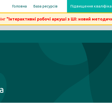
Головна
База ресурсів
Підвищення кваліфіка
інг
"Інтерактивні робочі аркуші з ШІ: новий методич
а