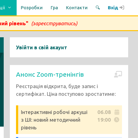
ції
Розробки
Гра
Контакти
🔍
Вхід
ний рівень"
(зареєструватись)
Увійти в свій акаунт
Анонс Zoom-тренінгів
Реєстрація відкрита, буде запис і
сертифікат. Ціна поступово зростатиме:
Інтерактивні робочі аркуші
06.08
з ШІ: новий методичний
19:00
рівень