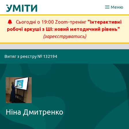
Перейти
Меню
до
вмісту
Сьогодні о 19:00 Zoom-тренінг
"Інтерактивні
робочі аркуші з ШІ: новий методичний рівень"
(зареєструватись)
Витяг з реєстру № 132194
Ніна Дмитренко