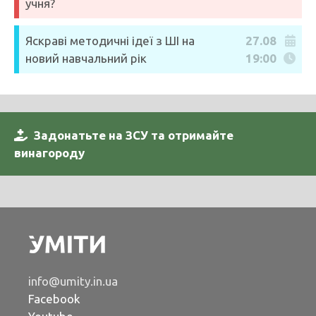
учня?
Яскраві методичні ідеї з ШІ на
27.08
новий навчальний рік
19:00
Задонатьте на ЗСУ та отримайте
винагороду
info@umity.in.ua
Facebook