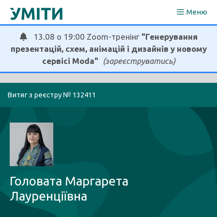
Перейти
Меню
до
вмісту
13.08 о 19:00 Zoom-тренінг
"Генерування
презентацій, схем, анімацій і дизайнів у новому
сервісі Moda"
(зареєструватись)
Витяг з реєстру № 132411
Головата Маргарета
Лауренціївна