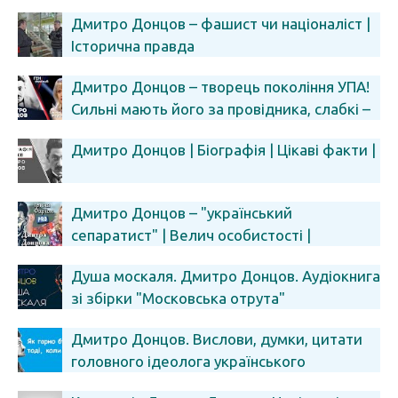
Дмитро Донцов – фашист чи націоналіст |
Історична правда
Дмитро Донцов – творець покоління УПА!
Сильні мають його за провідника, слабкі –
за фашиста...
Дмитро Донцов | Біографія | Цікаві факти |
Дмитро Донцов – "український
сепаратист" | Велич особистості |
вересень '14
Душа москаля. Дмитро Донцов. Аудіокнига
зі збірки "Московська отрута"
Дмитро Донцов. Вислови, думки, цитати
головного ідеолога українського
інтегрального націоналізму.