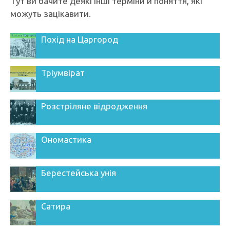
Тут ви бачите деякі інші терміни й поняття, які
можуть зацікавити.
Похід на Царгород
Тріумвірат
Розстріляне відродження
Ономастика
Берестейська унія
Сатира