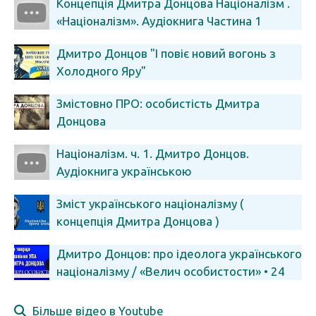
Концепція Дмитра Донцова Націоналізм .
«Націоналізм». Аудіокнига Частина 1
Дмитро Донцов "І повіє новий вогонь з
Холодного Яру"
Змістовно ПРО: особистість Дмитра
Донцова
Націоналізм. ч. 1. Дмитро Донцов.
Аудіокнига українською
Зміст українського націоналізму (
концепція Дмитра Донцова )
Дмитро Донцов: про ідеолога українського
націоналізму / «Велич особистости» • 24
студія // 2014
Більше відео в Youtube