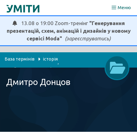
Перейти
Меню
до
вмісту
13.08 о 19:00 Zoom-тренінг
"Генерування
презентацій, схем, анімацій і дизайнів у новому
сервісі Moda"
(зареєструватись)
База термінів
історія
, 
українська мова та література
Дмитро Донцов