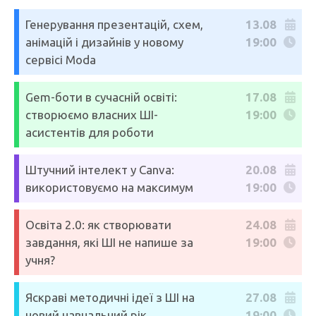
Генерування презентацій, схем,
13.08
анімацій і дизайнів у новому
19:00
сервісі Moda
Gem-боти в сучасній освіті:
17.08
створюємо власних ШІ-
19:00
асистентів для роботи
Штучний інтелект у Canva:
20.08
використовуємо на максимум
19:00
Освіта 2.0: як створювати
24.08
завдання, які ШІ не напише за
19:00
учня?
Яскраві методичні ідеї з ШІ на
27.08
новий навчальний рік
19:00