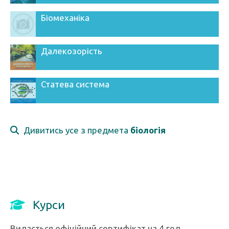
Біомеханіка
Далекозорість
Статева система
Дивитись усе з предмета
біологія
Курси
Видається офіційний сертифікат на 4 год.