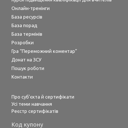
Онлайн-тренінги
База ресурсів
База порад
База термінів
Розробки
Гра “Переможний коментар”
Донат на ЗСУ
Пошук роботи
Контакти
Про суб’єкта й сертифікати
Усі теми навчання
Реєстр сертифікатів
Код купону