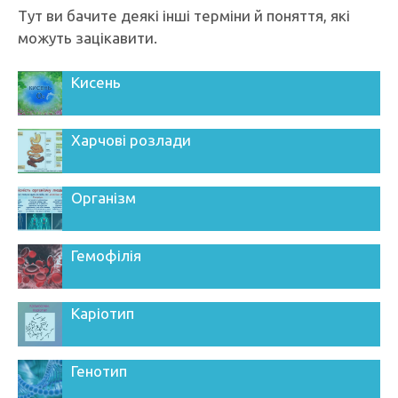
Тут ви бачите деякі інші терміни й поняття, які
можуть зацікавити.
Кисень
Харчові розлади
Організм
Гемофілія
Каріотип
Генотип