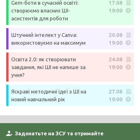
Gem-боти в сучасній освіті:
17.08
створюємо власних ШІ-
19:00
асистентів для роботи
Штучний інтелект у Canva:
20.08
використовуємо на максимум
19:00
Освіта 2.0: як створювати
24.08
завдання, які ШІ не напише за
19:00
учня?
Яскраві методичні ідеї з ШІ на
27.08
новий навчальний рік
19:00
Задонатьте на ЗСУ та отримайте