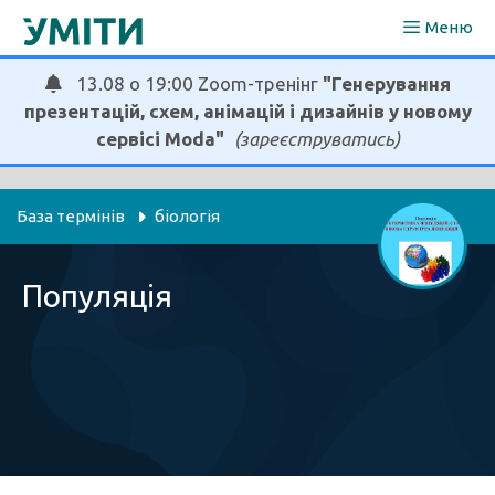
Перейти
Меню
до
вмісту
13.08 о 19:00 Zoom-тренінг
"Генерування
презентацій, схем, анімацій і дизайнів у новому
сервісі Moda"
(зареєструватись)
База термінів
біологія
Популяція