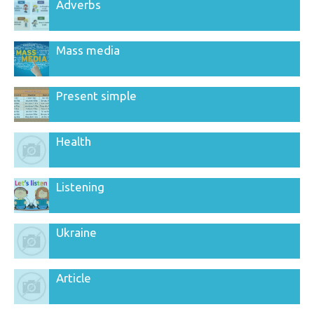
Adverbs
Mass media
Present simple
Health
Listening
Ukraine
Article