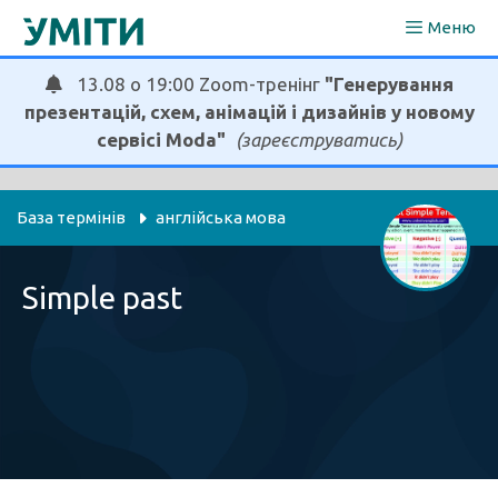
Перейти
Меню
до
вмісту
13.08 о 19:00 Zoom-тренінг
"Генерування
презентацій, схем, анімацій і дизайнів у новому
сервісі Moda"
(зареєструватись)
База термінів
англійська мова
Simple past