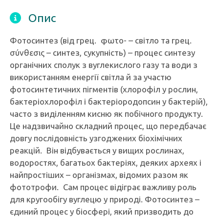
Опис
Фотосинтез (від грец. φωτο- – світло та грец.
σύνθεσις – синтез, сукупність) – процес синтезу
органічних сполук з вуглекислого газу та води з
використанням енергії світла й за участю
фотосинтетичних пігментів (хлорофіл у рослин,
бактеріохлорофіл і бактеріородопсин у бактерій),
часто з виділенням кисню як побічного продукту.
Це надзвичайно складний процес, що передбачає
довгу послідовність узгоджених біохімічних
реакцій. Він відбувається у вищих рослинах,
водоростях, багатьох бактеріях, деяких археях і
найпростіших – організмах, відомих разом як
фототрофи. Сам процес відіграє важливу роль
для кругообігу вуглецю у природі. Фотосинтез –
єдиний процес у біосфері, який призводить до