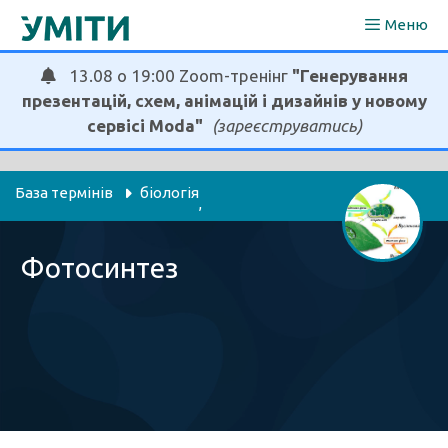
Перейти
Меню
до
вмісту
13.08 о 19:00 Zoom-тренінг
"Генерування
презентацій, схем, анімацій і дизайнів у новому
сервісі Moda"
(зареєструватись)
База термінів
біологія
, 
пізнаємо природу
я досліджую світ
, 
Фотосинтез