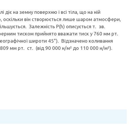
діє на земну поверхню і всі тіла, що на ній
, оскільки він створюється лише шаром атмосфери,
ільшується. Залежність P(h) описується т. зв.
рним тиском прийнято вважати тиск у 760 мм рт.
я географічної широти 45°). Відзначено коливання
09 мм рт. ст. (від 90 000 н/м² до 110 000 н/м²).