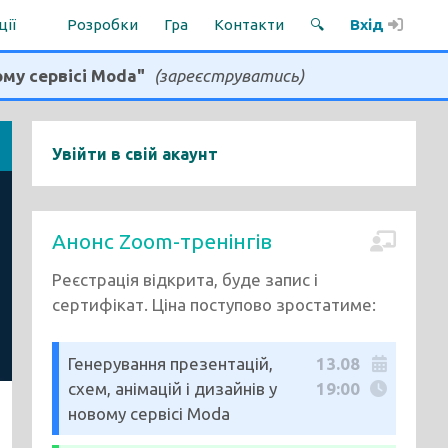
ції
Розробки
Гра
Контакти
🔍
Вхід
ому сервісі Moda"
(зареєструватись)
Увійти в свій акаунт
Анонс Zoom-тренінгів
Реєстрація відкрита, буде запис і
сертифікат. Ціна поступово зростатиме:
Генерування презентацій,
13.08
схем, анімацій і дизайнів у
19:00
новому сервісі Moda