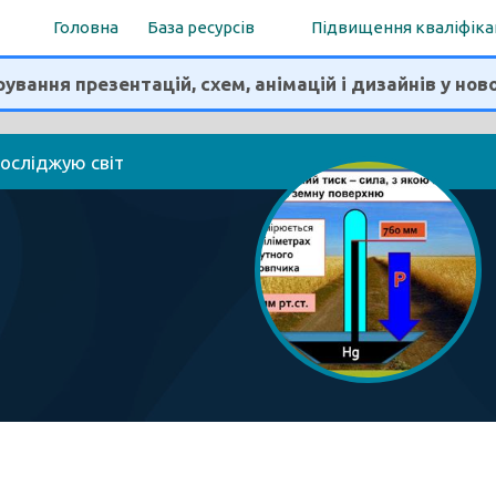
Головна
База ресурсів
Підвищення кваліфіка
ування презентацій, схем, анімацій і дизайнів у нов
досліджую світ