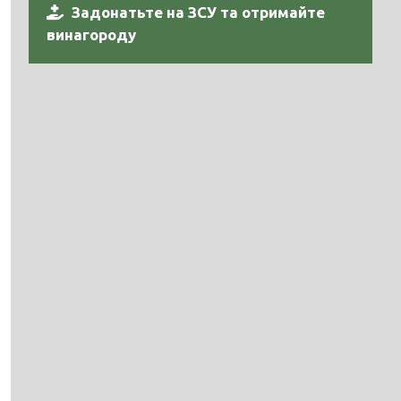
Задонатьте на ЗСУ та отримайте
винагороду