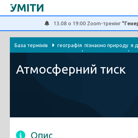
Перейти
до
вмісту
13.08 о 19:00 Zoom-тренінг
"Генер
База термінів
географія
пізнаємо природу
я 
, 
, 
Атмосферний тиск
Опис