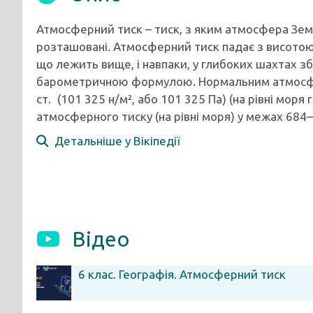
Атмосферний тиск – тиск, з яким атмосфера Землі 
розташовані. Атмосферний тиск падає з висотою
що лежить вище, і навпаки, у глибоких шахтах зб
барометричною формулою. Нормальним атмосфе
ст. (101 325 н/м², або 101 325 Па) (на рівні мор
атмосферного тиску (на рівні моря) у межах 684–8
Детальніше у Вікіпедії
Відео
6 клас. Географія. Атмосферний тиск