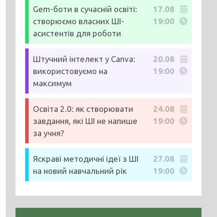
Gem-боти в сучасній освіті:
17.08
створюємо власних ШІ-
19:00
асистентів для роботи
Штучний інтелект у Canva:
20.08
використовуємо на
19:00
максимум
Освіта 2.0: як створювати
24.08
завдання, які ШІ не напише
19:00
за учня?
Яскраві методичні ідеї з ШІ
27.08
на новий навчальний рік
19:00