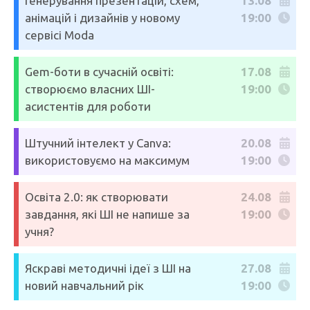
Генерування презентацій, схем,
13.08
анімацій і дизайнів у новому
19:00
сервісі Moda
Gem-боти в сучасній освіті:
17.08
створюємо власних ШІ-
19:00
асистентів для роботи
Штучний інтелект у Canva:
20.08
використовуємо на максимум
19:00
Освіта 2.0: як створювати
24.08
завдання, які ШІ не напише за
19:00
учня?
Яскраві методичні ідеї з ШІ на
27.08
новий навчальний рік
19:00