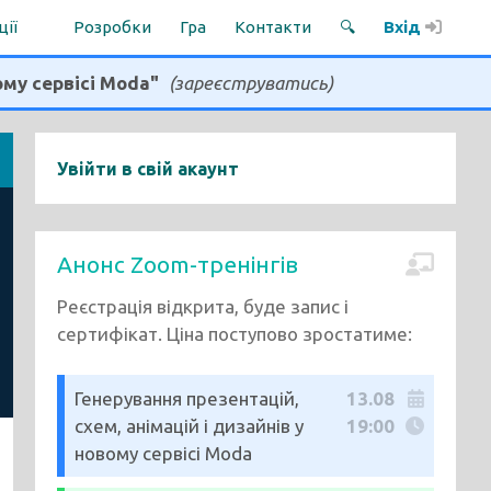
ції
Розробки
Гра
Контакти
🔍
Вхід
ому сервісі Moda"
(зареєструватись)
Увійти в свій акаунт
Анонс Zoom-тренінгів
Реєстрація відкрита, буде запис і
сертифікат. Ціна поступово зростатиме:
Генерування презентацій,
13.08
схем, анімацій і дизайнів у
19:00
новому сервісі Moda