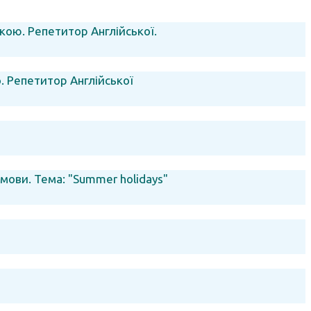
ькою. Репетитор Англійської.
о. Репетитор Англійської
мови. Тема: "Summer holidays"