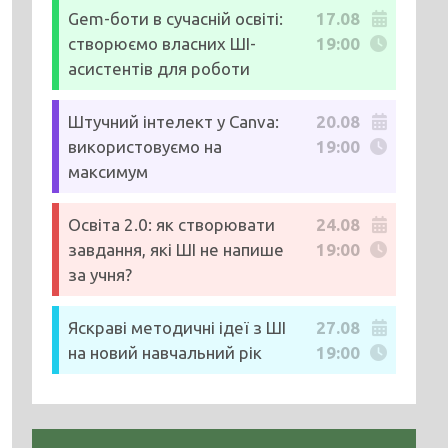
Gem-боти в сучасній освіті:
17.08
створюємо власних ШІ-
19:00
асистентів для роботи
Штучний інтелект у Canva:
20.08
використовуємо на
19:00
максимум
Освіта 2.0: як створювати
24.08
завдання, які ШІ не напише
19:00
за учня?
Яскраві методичні ідеї з ШІ
27.08
на новий навчальний рік
19:00