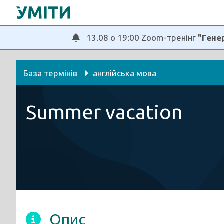
Перейти
до
вмісту
13.08 о 19:00 Zoom-тренінг
"Генер
База термінів
англійська мова
Summer vacation
Опис