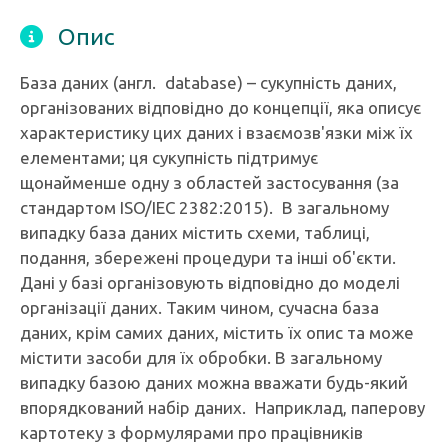
Опис
База даних (англ. database) – сукупність даних,
організованих відповідно до концепції, яка описує
характеристику цих даних і взаємозв'язки між їх
елементами; ця сукупність підтримує
щонайменше одну з областей застосування (за
стандартом ISO/IEC 2382:2015). В загальному
випадку база даних містить схеми, таблиці,
подання, збережені процедури та інші об'єкти.
Дані у базі організовують відповідно до моделі
організації даних. Таким чином, сучасна база
даних, крім самих даних, містить їх опис та може
містити засоби для їх обробки. В загальному
випадку базою даних можна вважати будь-який
впорядкований набір даних. Наприклад, паперову
картотеку з формулярами про працівників