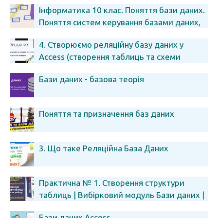
Iнформатика 10 клас. Поняття бази даних.
Поняття систем керування базами даних,
їх призначення
4. Створюємо реляційну базу даних у
Access (створення таблиць та схеми
даних)
Бази даних - базова теорія
Поняття та призначення баз даних
3. Що таке Реляційна База Даних
Практична № 1. Створення структури
таблиць | Вибірковий модуль Бази даних |
10(11) клас | Руденко
Бази даних Access