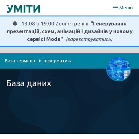
Перейти
Меню
до
вмісту
13.08 о 19:00 Zoom-тренінг
"Генерування
презентацій, схем, анімацій і дизайнів у новому
сервісі Moda"
(зареєструватись)
База термінів
інформатика
База даних