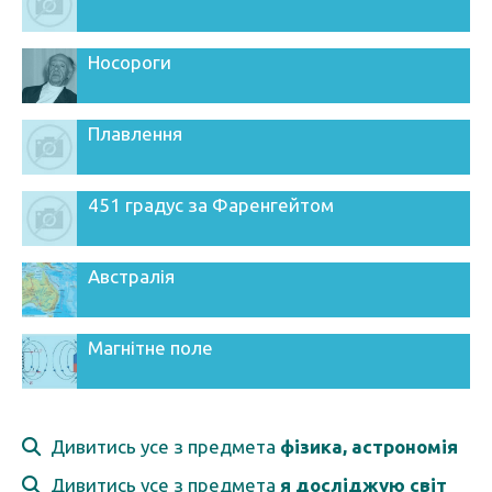
Носороги
Плавлення
451 градус за Фаренгейтом
Австралія
Магнітне поле
Дивитись усе з предмета
фізика, астрономія
Дивитись усе з предмета
я досліджую світ