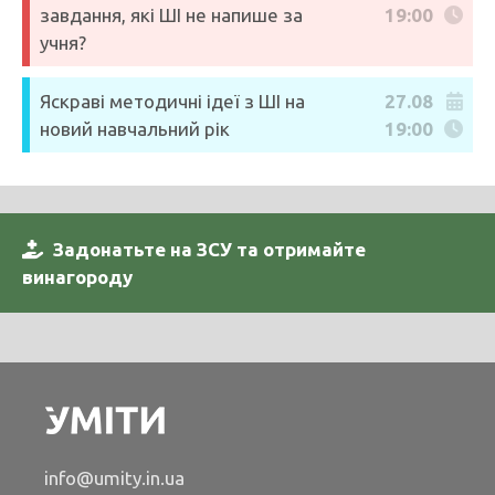
завдання, які ШІ не напише за
19:00
учня?
Яскраві методичні ідеї з ШІ на
27.08
новий навчальний рік
19:00
Задонатьте на ЗСУ та отримайте
винагороду
info@umity.in.ua