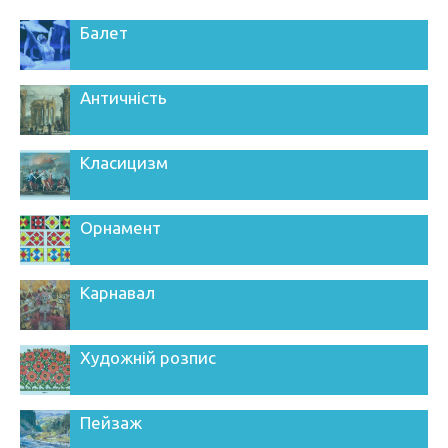
Балет
Античність
Класицизм
Орнамент
Карнавал
Художній розпис
Пейзаж