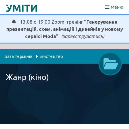
Перейти
Меню
до
вмісту
13.08 о 19:00 Zoom-тренінг
"Генерування
презентацій, схем, анімацій і дизайнів у новому
сервісі Moda"
(зареєструватись)
База термінів
мистецтво
Жанр (кіно)