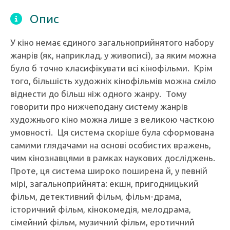
Опис
У кіно немає єдиного загальноприйнятого набору
жанрів (як, наприклад, у живописі), за яким можна
було б точно класифікувати всі кінофільми. Крім
того, більшість художніх кінофільмів можна сміло
віднести до більш ніж одного жанру. Тому
говорити про нижчеподану систему жанрів
художнього кіно можна лише з великою часткою
умовності. Ця система скоріше була сформована
самими глядачами на основі особистих вражень,
чим кінознавцями в рамках наукових досліджень.
Проте, ця система широко поширена й, у певній
мірі, загальноприйнята: екшн, пригодницький
фільм, детективний фільм, фільм-драма,
історичний фільм, кінокомедія, мелодрама,
сімейний фільм, музичний фільм, еротичний