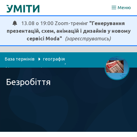
Перейти
Меню
до
вмісту
13.08 о 19:00 Zoom-тренінг
"Генерування
презентацій, схем, анімацій і дизайнів у новому
сервісі Moda"
(зареєструватись)
База термінів
географія
, 
фінанси, економіка
Безробіття