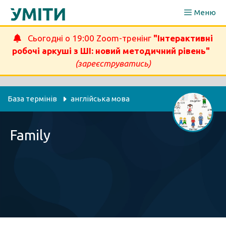
Перейти
Меню
до
вмісту
Сьогодні о 19:00 Zoom-тренінг
"Інтерактивні
робочі аркуші з ШІ: новий методичний рівень"
(зареєструватись)
База термінів
англійська мова
Family