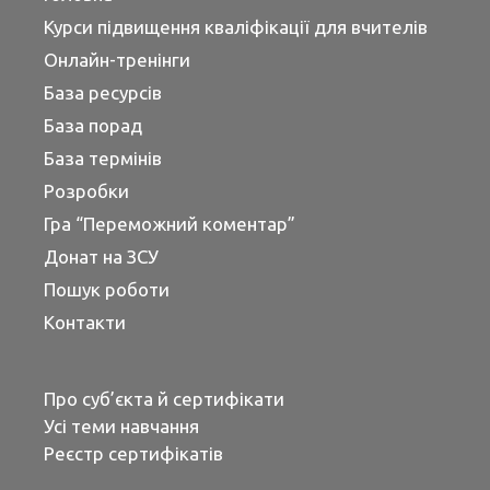
Курси підвищення кваліфікації для вчителів
Онлайн-тренінги
База ресурсів
База порад
База термінів
Розробки
Гра “Переможний коментар”
Донат на ЗСУ
Пошук роботи
Контакти
Про суб’єкта й сертифікати
Усі теми навчання
Реєстр сертифікатів