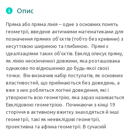
Опис
Пряма або пряма лінія – одне з основних понять
геометрії, введене античними математиками для
позначення прямих об'єктів (тобто без кривини) з
несуттєвою шириною та глибиною. Прямі є
ідеалізаціями таких об'єктів. Евклід описує пряму,
як лінію нескінченної довжини, яка розташована
однаково по відношенню до будь-якої своєї
точки. Він визначив набір постулатів, як основних
властивостей, що приймаються без доведень, а
вже з них робляться логічні доведення, які і
утворюють всю геометрію, яка зараз називається
Евклідовою геометрією. Починаючи з кінці 19
сторіччя в активному вжитку знаходяться й інші
геометрії, такі як неевклідові геометрії,
проективна та афінна геометрії. В сучасній