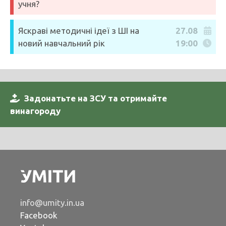
учня?
Яскраві методичні ідеї з ШІ на
27.08
новий навчальний рік
19:00
Задонатьте на ЗСУ та отримайте
винагороду
info@umity.in.ua
Facebook