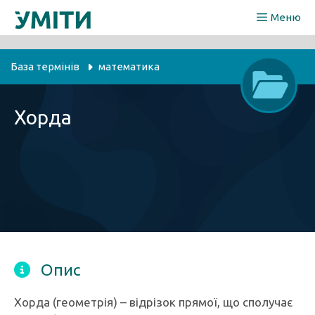
Перейти
Меню
до
вмісту
База термінів
математика
Хорда
Опис
Хорда (геометрія) – відрізок прямої, що сполучає