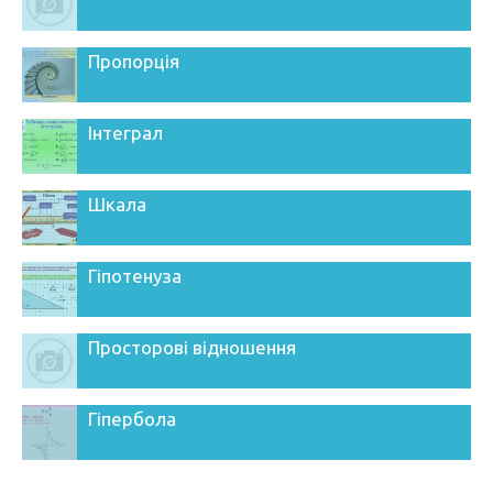
Пропорція
Інтеграл
Шкала
Гіпотенуза
Просторові відношення
Гіпербола